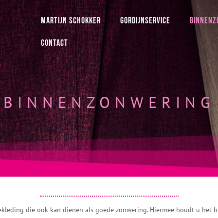
MARTIJN SCHOKKER
GORDIJNSERVICE
BINNENZ
CONTACT
BINNENZONWERING
kleding die ook kan dienen als goede zonwering. Hiermee houdt u het 