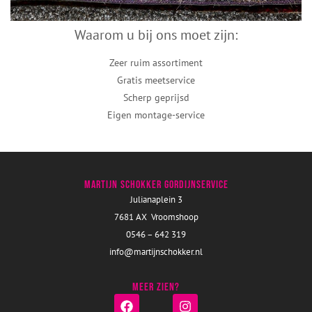
Waarom u bij ons moet zijn:
Zeer ruim assortiment
Gratis meetservice
Scherp geprijsd
Eigen montage-service
Martijn Schokker Gordijnservice
Julianaplein 3
7681 AX Vroomshoop
0546 – 642 319
info@martijnschokker.nl
Meer zien?